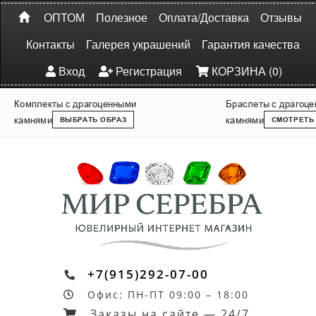
ОПТОМ
Полезное
Оплата/Доставка
Отзывы
Контакты
Галерея украшений
Гарантия качества
Вход
Регистрация
КОРЗИНА (0)
Комплекты с драгоценными
Браслеты с драгоц
камнями
камнями
ВЫБРАТЬ ОБРАЗ
СМОТРЕТЬ
+7(915)292-07-00
Офис: ПН-ПТ 09:00 – 18:00
Заказы на сайте — 24/7