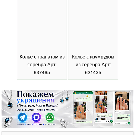
Колье с гранатом из
Колье с изумрудом
Коль
серебра Арт:
из серебра Арт:
се
637465
621435