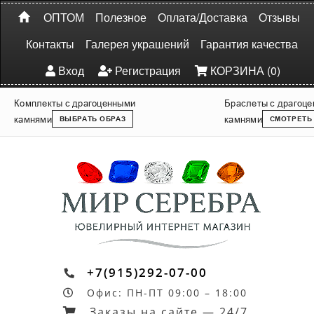
ОПТОМ
Полезное
Оплата/Доставка
Отзывы
Контакты
Галерея украшений
Гарантия качества
Вход
Регистрация
КОРЗИНА (0)
Комплекты с драгоценными
Браслеты с драгоц
камнями
камнями
ВЫБРАТЬ ОБРАЗ
СМОТРЕТЬ
+7(915)292-07-00
Офис: ПН-ПТ 09:00 – 18:00
Заказы на сайте — 24/7