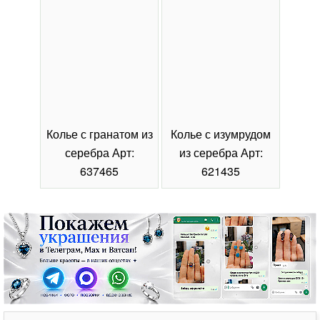
Колье с гранатом из
Колье с изумрудом
Коль
серебра Арт:
из серебра Арт:
се
637465
621435