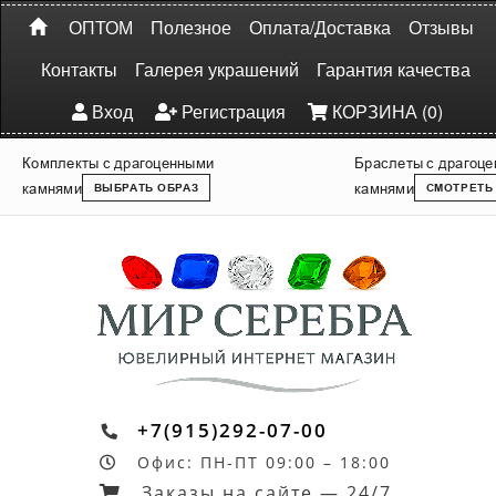
ОПТОМ
Полезное
Оплата/Доставка
Отзывы
Контакты
Галерея украшений
Гарантия качества
Вход
Регистрация
КОРЗИНА (0)
Комплекты с драгоценными
Браслеты с драгоц
камнями
камнями
ВЫБРАТЬ ОБРАЗ
СМОТРЕТЬ
+7(915)292-07-00
Офис: ПН-ПТ 09:00 – 18:00
Заказы на сайте — 24/7