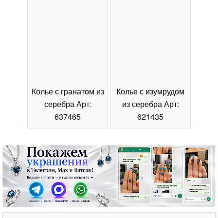
Колье с гранатом из
Колье с изумрудом
Коль
серебра Арт:
из серебра Арт:
се
637465
621435