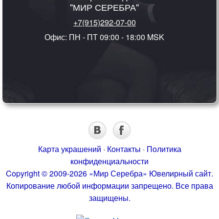
"МИР СЕРЕБРА"
+7(915)292-07-00
Офис: ПН - ПТ 09:00 - 18:00 MSK
Карта украшений
·
Контакты
·
Политика
конфиденциальности
Copyright © 2009-2026 «Мир Серебра» Ювелирный сайт.
Копирование любой информации запрещено. Все права
защищены.