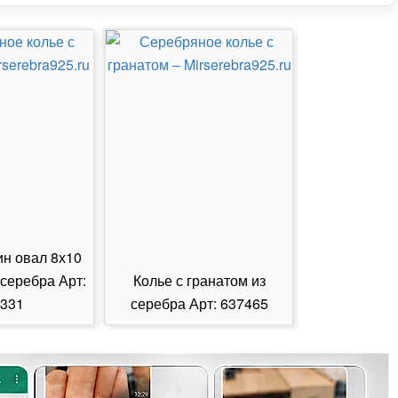
ин овал 8х10
 серебра Арт:
Колье с гранатом из
Колье с из
331
серебра Арт: 637465
серебра А