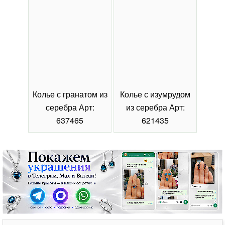
Колье с гранатом из
Колье с изумрудом
Коль
серебра Арт:
из серебра Арт:
се
637465
621435