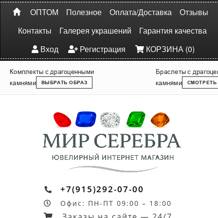
ОПТОМ
Полезное
Оплата/Доставка
Отзывы
Контакты
Галерея украшений
Гарантия качества
Вход
Регистрация
КОРЗИНА (0)
Комплекты с драгоценными
Браслеты с драгоц
камнями
камнями
ВЫБРАТЬ ОБРАЗ
СМОТРЕТЬ
+7(915)292-07-00
Офис: ПН-ПТ 09:00 – 18:00
Заказы на сайте — 24/7