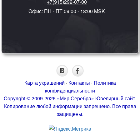
+7(915)292-07-00
Офис: ПН - ПТ 09:00 - 18:00 MSK
Карта украшений
·
Контакты
·
Политика
конфиденциальности
Copyright © 2009-2026 «Мир Серебра» Ювелирный сайт.
Копирование любой информации запрещено. Все права
защищены.