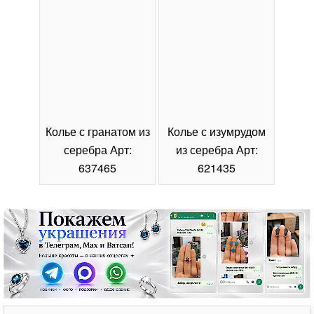
Колье с гранатом из
Колье с изумрудом
Коль
серебра Арт:
из серебра Арт:
се
637465
621435