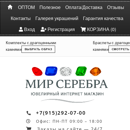
ОПТОМ
Полезное
Оплата/Доставка
Отзывы
Контакты
Галерея украшений
Гарантия качества
Вход
Регистрация
КОРЗИНА (0)
Комплекты с драгоценными
Браслеты с драгоц
камнями
камнями
ВЫБРАТЬ ОБРАЗ
СМОТРЕТЬ
+7(915)292-07-00
Офис: ПН-ПТ 09:00 – 18:00
Заказы на сайте — 24/7