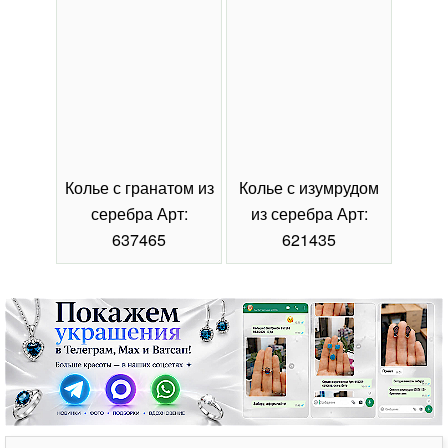
Колье с гранатом из
Колье с изумрудом
Коль
серебра Арт:
из серебра Арт:
се
637465
621435