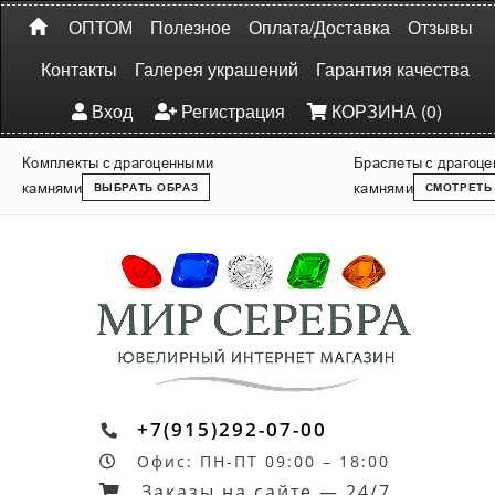
ОПТОМ
Полезное
Оплата/Доставка
Отзывы
Контакты
Галерея украшений
Гарантия качества
Вход
Регистрация
КОРЗИНА (0)
Комплекты с драгоценными
Браслеты с драгоц
камнями
камнями
ВЫБРАТЬ ОБРАЗ
СМОТРЕТЬ
+7(915)292-07-00
Офис: ПН-ПТ 09:00 – 18:00
Заказы на сайте — 24/7