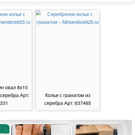
ин овал 8х10
 серебра Арт:
Колье с гранатом из
Колье с из
331
серебра Арт: 637465
серебра А