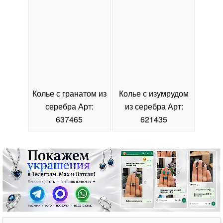
Колье с гранатом из
Колье с изумрудом
Коль
серебра Арт:
из серебра Арт:
се
637465
621435