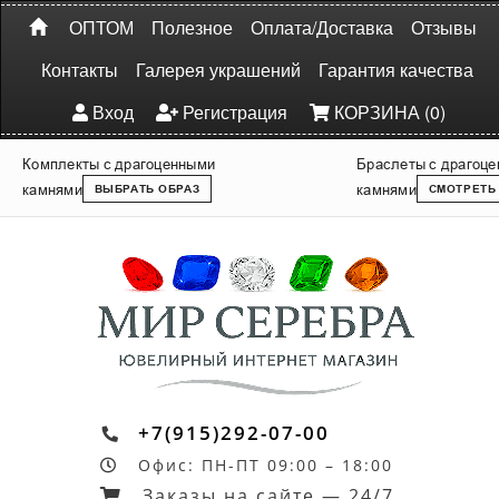
ОПТОМ
Полезное
Оплата/Доставка
Отзывы
Контакты
Галерея украшений
Гарантия качества
Вход
Регистрация
КОРЗИНА (0)
Комплекты с драгоценными
Браслеты с драгоц
камнями
камнями
ВЫБРАТЬ ОБРАЗ
СМОТРЕТЬ
+7(915)292-07-00
Офис: ПН-ПТ 09:00 – 18:00
Заказы на сайте — 24/7