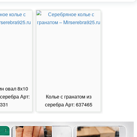
ин овал 8х10
 серебра Арт:
Колье с гранатом из
Колье с из
331
серебра Арт: 637465
серебра А