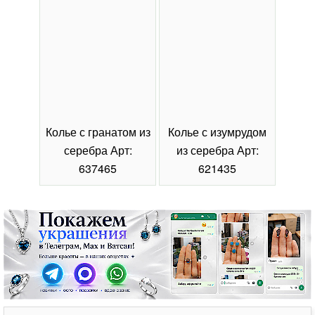
Колье с гранатом из
Колье с изумрудом
Коль
серебра Арт:
из серебра Арт:
се
637465
621435