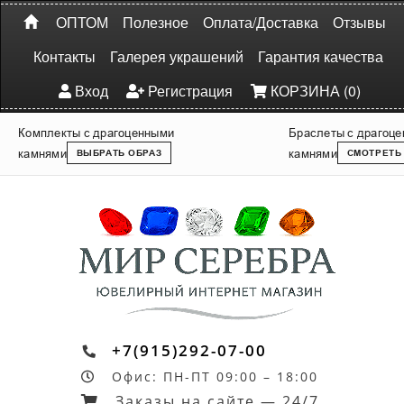
ОПТОМ
Полезное
Оплата/Доставка
Отзывы
Контакты
Галерея украшений
Гарантия качества
Вход
Регистрация
КОРЗИНА (0)
Комплекты с драгоценными
Браслеты с драгоц
камнями
камнями
ВЫБРАТЬ ОБРАЗ
СМОТРЕТЬ
+7(915)292-07-00
Офис: ПН-ПТ 09:00 – 18:00
Заказы на сайте — 24/7