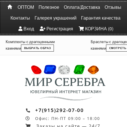
ОПТОМ
Полезное
Оплата/Доставка
Отзывы
Контакты
Галерея украшений
Гарантия качества
Вход
Регистрация
КОРЗИНА (0)
Комплекты с драгоценными
Браслеты с драгоц
камнями
камнями
ВЫБРАТЬ ОБРАЗ
СМОТРЕТЬ
+7(915)292-07-00
Офис: ПН-ПТ 09:00 – 18:00
Заказы на сайте — 24/7