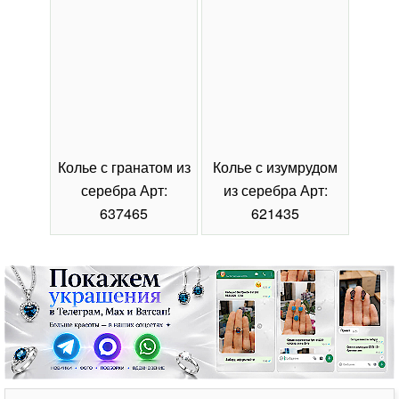
Колье с гранатом из
Колье с изумрудом
Коль
серебра Арт:
из серебра Арт:
се
637465
621435