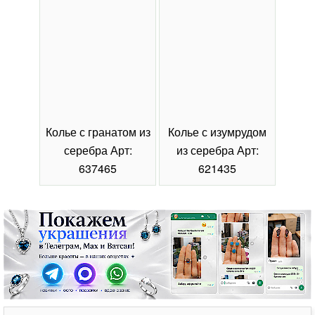
Колье с гранатом из
Колье с изумрудом
Коль
серебра Арт:
из серебра Арт:
се
637465
621435