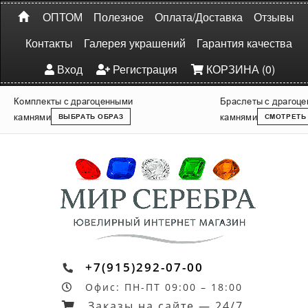
ОПТОМ
Полезное
Оплата/Доставка
Отзывы
Контакты
Галерея украшений
Гарантия качества
Вход
Регистрация
КОРЗИНА (0)
Комплекты с драгоценными
Браслеты с драгоц
камнями
камнями
ВЫБРАТЬ ОБРАЗ
СМОТРЕТЬ
+7(915)292-07-00
Офис: ПН-ПТ 09:00 – 18:00
Заказы на сайте — 24/7