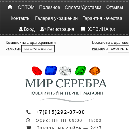
ОПТОМ
Полезное
Оплата/Доставка
Отзывы
Контакты
Галерея украшений
Гарантия качества
Вход
Регистрация
КОРЗИНА (0)
Комплекты с драгоценными
Браслеты с драгоц
камнями
камнями
ВЫБРАТЬ ОБРАЗ
СМОТРЕТЬ
+7(915)292-07-00
Офис: ПН-ПТ 09:00 – 18:00
Заказы на сайте — 24/7