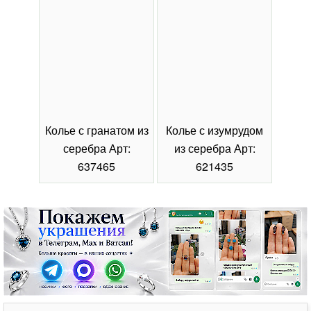
Колье с гранатом из
Колье с изумрудом
Коль
серебра Арт:
из серебра Арт:
се
637465
621435