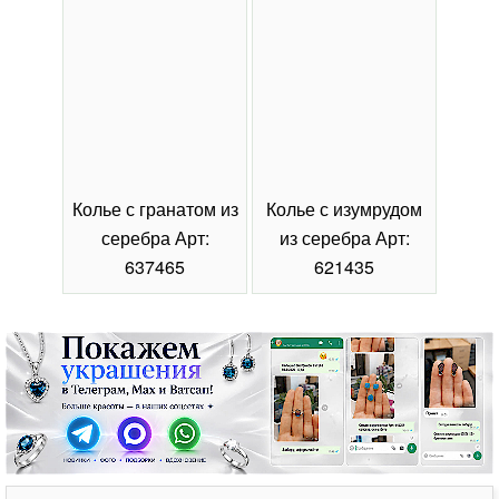
Колье с гранатом из
Колье с изумрудом
Коль
серебра Арт:
из серебра Арт:
се
637465
621435