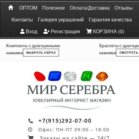
ОПТОМ
Полезное
Оплата/Доставка
Отзывы
Контакты
Галерея украшений
Гарантия качества
Вход
Регистрация
КОРЗИНА (0)
Комплекты с драгоценными
Браслеты с драгоц
камнями
камнями
ВЫБРАТЬ ОБРАЗ
СМОТРЕТЬ
+7(915)292-07-00
Офис: ПН-ПТ 09:00 – 18:00
Заказы на сайте — 24/7