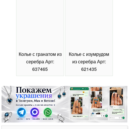
Колье с гранатом из
Колье с изумрудом
Коль
серебра Арт:
из серебра Арт:
се
637465
621435