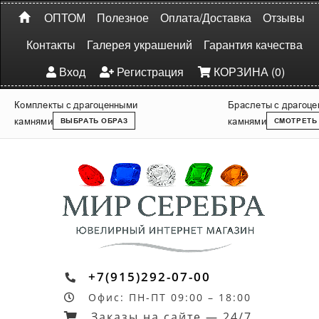
ОПТОМ
Полезное
Оплата/Доставка
Отзывы
Контакты
Галерея украшений
Гарантия качества
Вход
Регистрация
КОРЗИНА (0)
Комплекты с драгоценными
Браслеты с драгоц
камнями
камнями
ВЫБРАТЬ ОБРАЗ
СМОТРЕТЬ
+7(915)292-07-00
Офис: ПН-ПТ 09:00 – 18:00
Заказы на сайте — 24/7