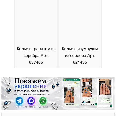
Колье с гранатом из
Колье с изумрудом
Коль
серебра Арт:
из серебра Арт:
се
637465
621435