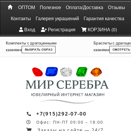
ОПТОМ
Полезное
Оплата/Доставка
Отзывы
Контакты
Галерея украшений
Гарантия качества
Вход
Регистрация
КОРЗИНА (0)
Комплекты с драгоценными
Браслеты с драгоц
камнями
камнями
ВЫБРАТЬ ОБРАЗ
СМОТРЕТЬ
+7(915)292-07-00
Офис: ПН-ПТ 09:00 – 18:00
Заказы на сайте — 24/7