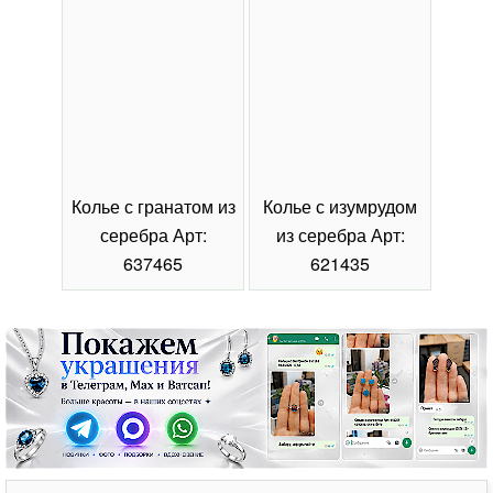
Колье с гранатом из
Колье с изумрудом
Коль
серебра Арт:
из серебра Арт:
се
637465
621435