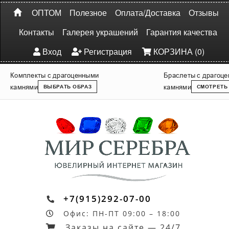
ОПТОМ
Полезное
Оплата/Доставка
Отзывы
Контакты
Галерея украшений
Гарантия качества
Вход
Регистрация
КОРЗИНА (0)
Комплекты с драгоценными
Браслеты с драгоц
камнями
камнями
ВЫБРАТЬ ОБРАЗ
СМОТРЕТЬ
+7(915)292-07-00
Офис: ПН-ПТ 09:00 – 18:00
Заказы на сайте — 24/7