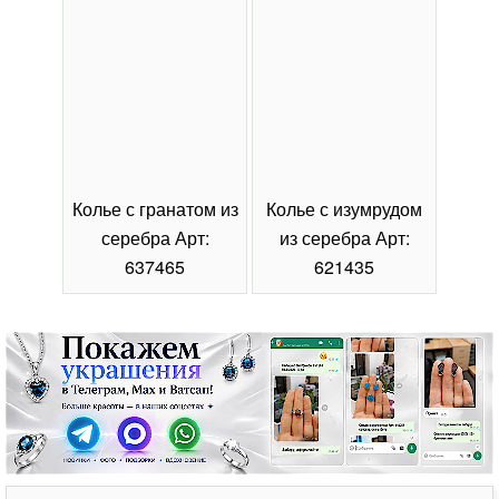
Колье с гранатом из
Колье с изумрудом
Коль
серебра Арт:
из серебра Арт:
се
637465
621435