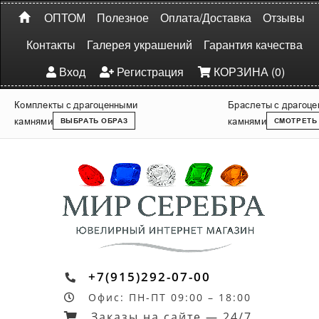
ОПТОМ
Полезное
Оплата/Доставка
Отзывы
Контакты
Галерея украшений
Гарантия качества
Вход
Регистрация
КОРЗИНА (0)
Комплекты с драгоценными
Браслеты с драгоц
камнями
камнями
ВЫБРАТЬ ОБРАЗ
СМОТРЕТЬ
+7(915)292-07-00
Офис: ПН-ПТ 09:00 – 18:00
Заказы на сайте — 24/7