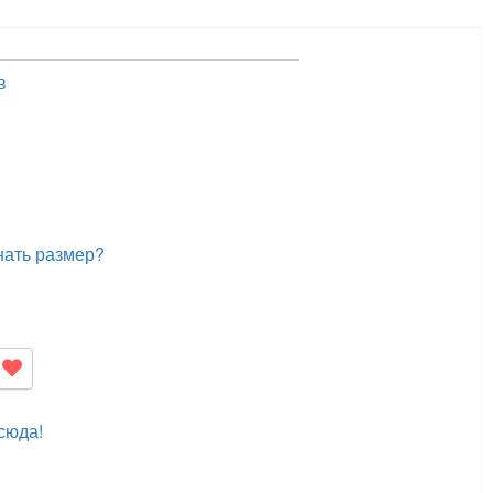
в
нать размер?
сюда!