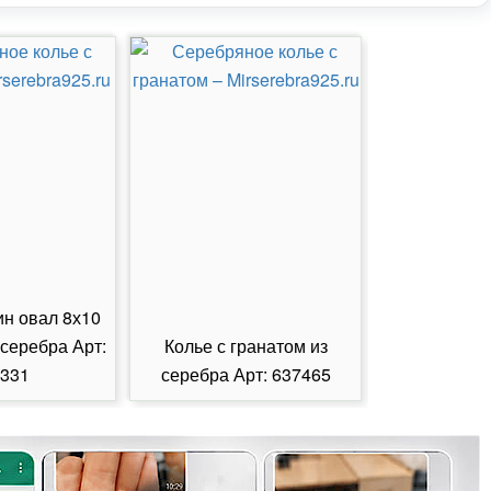
ин овал 8х10
 серебра Арт:
Колье с гранатом из
Колье с из
331
серебра Арт: 637465
серебра А