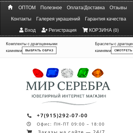
ОПТОМ
Полезное
Оплата/Доставка
Отзывы
Контакты
Галерея украшений
Гарантия качества
Вход
Регистрация
КОРЗИНА (0)
Комплекты с драгоценными
Браслеты с драгоц
камнями
камнями
ВЫБРАТЬ ОБРАЗ
СМОТРЕТЬ
+7(915)292-07-00
Офис: ПН-ПТ 09:00 – 18:00
Заказы на сайте — 24/7