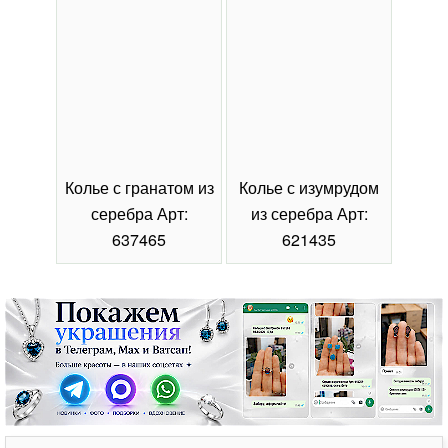
Колье с гранатом из
Колье с изумрудом
Коль
серебра Арт:
из серебра Арт:
се
637465
621435