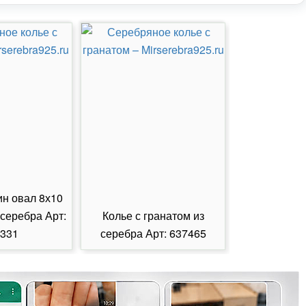
ин овал 8х10
 серебра Арт:
Колье с гранатом из
Колье с из
331
серебра Арт: 637465
серебра А