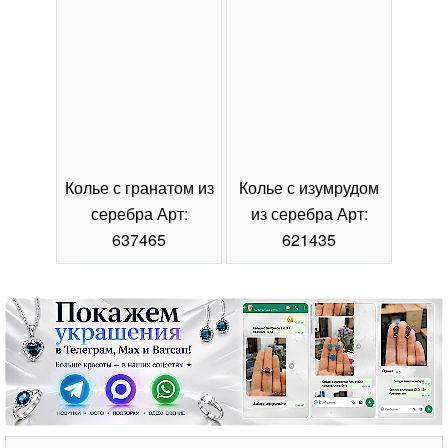
Колье с гранатом из
Колье с изумрудом
Коль
серебра Арт:
из серебра Арт:
се
637465
621435