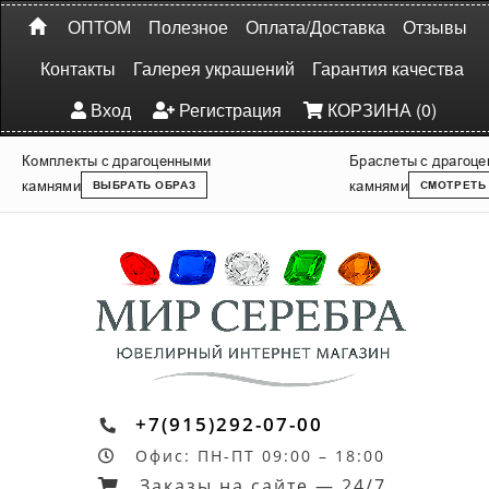
ОПТОМ
Полезное
Оплата/Доставка
Отзывы
Контакты
Галерея украшений
Гарантия качества
Вход
Регистрация
КОРЗИНА (0)
Комплекты с драгоценными
Браслеты с драгоц
камнями
камнями
ВЫБРАТЬ ОБРАЗ
СМОТРЕТЬ
+7(915)292-07-00
Офис: ПН-ПТ 09:00 – 18:00
Заказы на сайте — 24/7