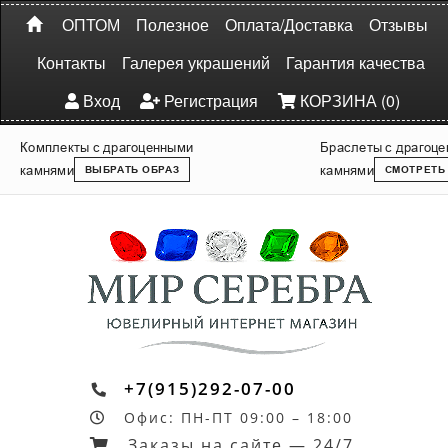
ОПТОМ
Полезное
Оплата/Доставка
Отзывы
Контакты
Галерея украшений
Гарантия качества
Вход
Регистрация
КОРЗИНА (0)
Комплекты с драгоценными
Браслеты с драгоц
камнями
камнями
ВЫБРАТЬ ОБРАЗ
СМОТРЕТЬ
+7(915)292-07-00
Офис: ПН-ПТ 09:00 – 18:00
Заказы на сайте — 24/7