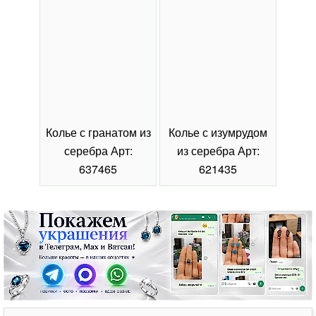
Колье с гранатом из
Колье с изумрудом
Коль
серебра Арт:
из серебра Арт:
се
637465
621435