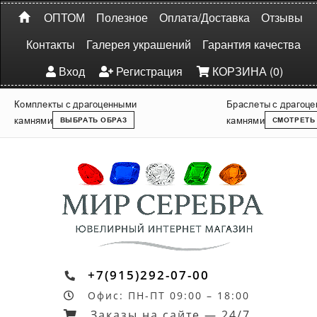
ОПТОМ
Полезное
Оплата/Доставка
Отзывы
Контакты
Галерея украшений
Гарантия качества
Вход
Регистрация
КОРЗИНА (0)
Комплекты с драгоценными
Браслеты с драгоц
камнями
камнями
ВЫБРАТЬ ОБРАЗ
СМОТРЕТЬ
+7(915)292-07-00
Офис: ПН-ПТ 09:00 – 18:00
Заказы на сайте — 24/7