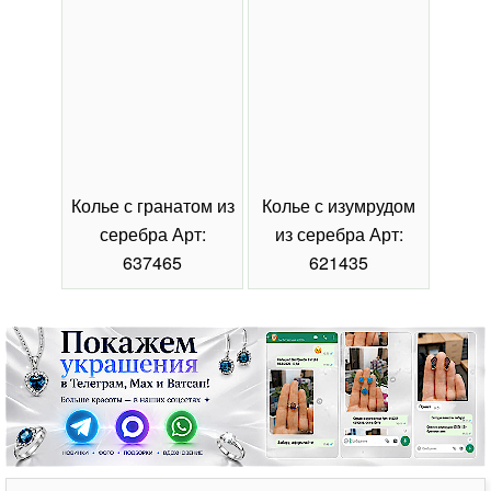
Колье с гранатом из
Колье с изумрудом
Коль
серебра Арт:
из серебра Арт:
се
637465
621435