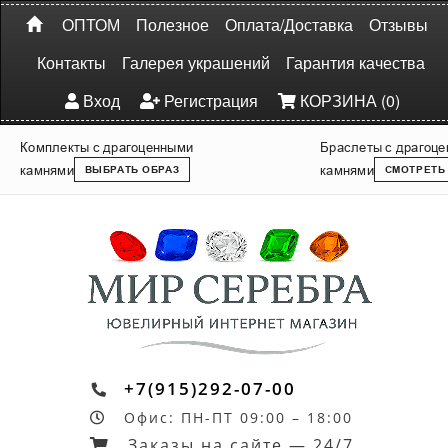
ОПТОМ
Полезное
Оплата/Доставка
Отзывы
Контакты
Галерея украшений
Гарантия качества
Вход
Регистрация
КОРЗИНА (0)
Комплекты с драгоценными
Браслеты с драгоц
камнями
камнями
ВЫБРАТЬ ОБРАЗ
СМОТРЕТЬ
+7(915)292-07-00
Офис: ПН-ПТ 09:00 – 18:00
Заказы на сайте — 24/7