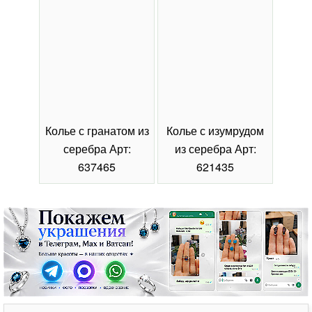
Колье с гранатом из
Колье с изумрудом
Коль
серебра Арт:
из серебра Арт:
се
637465
621435