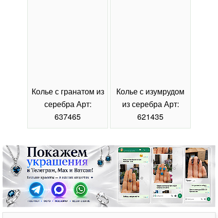
Колье с гранатом из
Колье с изумрудом
Коль
серебра Арт:
из серебра Арт:
се
637465
621435