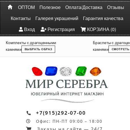
ОПТОМ
Полезное
Оплата/Доставка
Отзывы
Контакты
Галерея украшений
Гарантия качества
Вход
Регистрация
КОРЗИНА (0)
Комплекты с драгоценными
Браслеты с драгоц
камнями
камнями
ВЫБРАТЬ ОБРАЗ
СМОТРЕТЬ
+7(915)292-07-00
Офис: ПН-ПТ 09:00 – 18:00
Заказы на сайте — 24/7