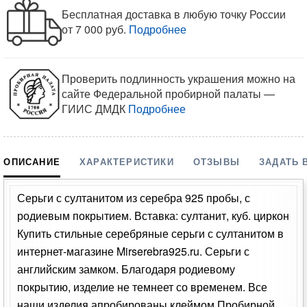
Бесплатная доставка в любую точку России
от 7 000 руб.
Подробнее
Проверить подлинность украшения можно на
сайте Федеральной пробирной палаты —
ГИИС ДМДК
Подробнее
ОПИСАНИЕ
ХАРАКТЕРИСТИКИ
ОТЗЫВЫ
ЗАДАТЬ 
Серьги с султанитом из серебра 925 пробы, с
родиевым покрытием. Вставка: султанит, куб. циркон
Купить стильные серебряные серьги с султанитом в
интернет-магазине Mirserebra925.ru. Серьги с
английским замком. Благодаря родиевому
покрытию, изделие не темнеет со временем. Все
наши изделия апробированы клеймом Пробирной