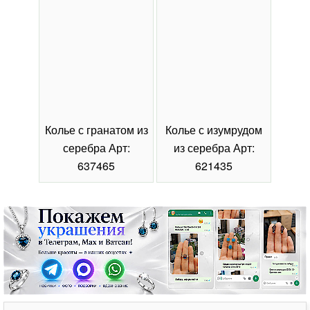
Колье с гранатом из
Колье с изумрудом
Коль
серебра Арт:
из серебра Арт:
се
637465
621435