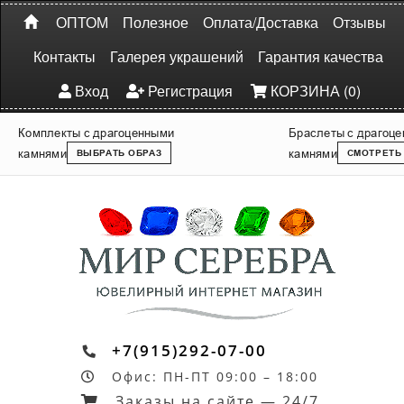
ОПТОМ
Полезное
Оплата/Доставка
Отзывы
Контакты
Галерея украшений
Гарантия качества
Вход
Регистрация
КОРЗИНА (0)
Комплекты с драгоценными
Браслеты с драгоц
камнями
камнями
ВЫБРАТЬ ОБРАЗ
СМОТРЕТЬ
+7(915)292-07-00
Офис: ПН-ПТ 09:00 – 18:00
Заказы на сайте — 24/7