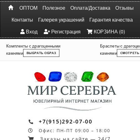
ОПТОМ
Полезное
Оплата/Доставка
Отзывы
Контакты
Галерея украшений
Гарантия качества
Вход
Регистрация
КОРЗИНА (0)
Комплекты с драгоценными
Браслеты с драгоц
камнями
камнями
ВЫБРАТЬ ОБРАЗ
СМОТРЕТЬ
+7(915)292-07-00
Офис: ПН-ПТ 09:00 – 18:00
Заказы на сайте — 24/7