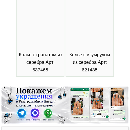
Колье с гранатом из
Колье с изумрудом
Коль
серебра Арт:
из серебра Арт:
се
637465
621435