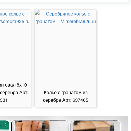
ин овал 8х10
 серебра Арт:
Колье с гранатом из
Колье с из
331
серебра Арт: 637465
серебра А