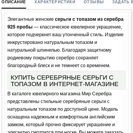
ОПИСАНИЕ
ХАРАКТЕРИСТИКИ
ОТЗЫВЫ
ЗАДАТЬ 
Элегантные женские
серьги с топазом из серебра
925 пробы
— классическое ювелирное украшение,
которое подчеркнет ваш утонченный стиль. Изделие
инкрустировано натуральным топазом и
натуральной шпинелью. Благодаря защитному
родиевому покрытию серебро сохраняет
благородный блеск и не темнеет со временем.
КУПИТЬ СЕРЕБРЯНЫЕ СЕРЬГИ С
ТОПАЗОМ В ИНТЕРНЕТ-МАГАЗИНЕ
В каталоге ювелирного магазина Мир Серебра
представлены стильные серебряные серьги с
натуральным топазом по доступной цене. Модель
оснащена надежным и комфортным английским
замком, который прочно фиксирует украшение и
элегантно смотрится при носке. Вы можете заказать