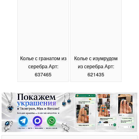
Колье с гранатом из
Колье с изумрудом
Коль
серебра Арт:
из серебра Арт:
се
637465
621435