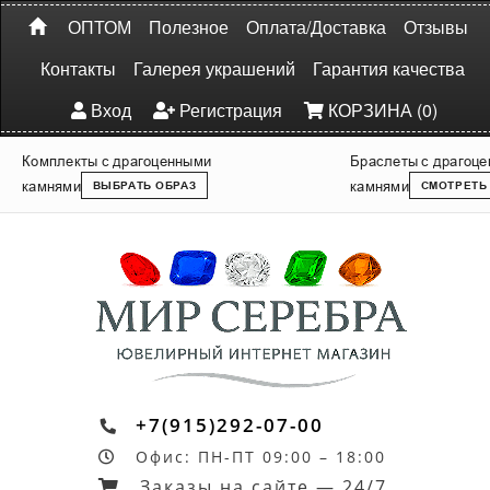
ОПТОМ
Полезное
Оплата/Доставка
Отзывы
Контакты
Галерея украшений
Гарантия качества
Вход
Регистрация
КОРЗИНА (0)
Комплекты с драгоценными
Браслеты с драгоц
камнями
камнями
ВЫБРАТЬ ОБРАЗ
СМОТРЕТЬ
+7(915)292-07-00
Офис: ПН-ПТ 09:00 – 18:00
Заказы на сайте — 24/7