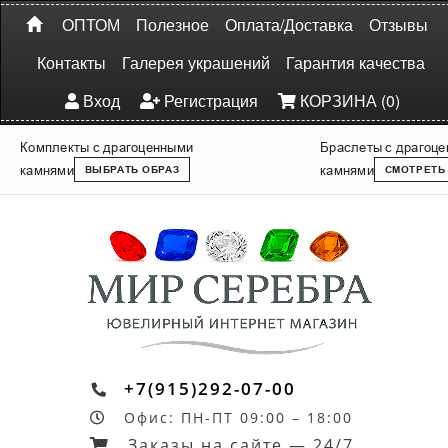
ОПТОМ
Полезное
Оплата/Доставка
Отзывы
Контакты
Галерея украшений
Гарантия качества
Вход
Регистрация
КОРЗИНА (0)
Комплекты с драгоценными
Браслеты с драгоц
камнями
камнями
ВЫБРАТЬ ОБРАЗ
СМОТРЕТЬ
+7(915)292-07-00
Офис: ПН-ПТ 09:00 – 18:00
Заказы на сайте — 24/7