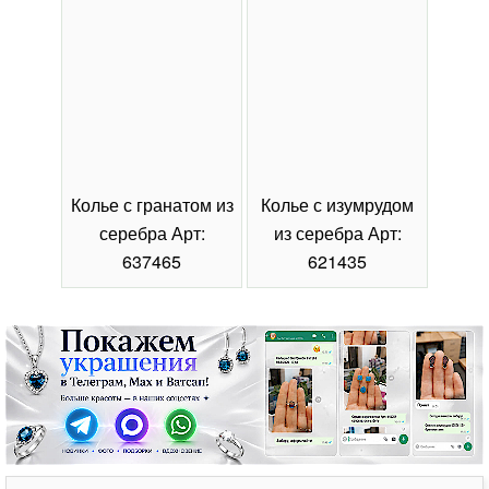
Колье с гранатом из
Колье с изумрудом
Коль
серебра Арт:
из серебра Арт:
се
637465
621435