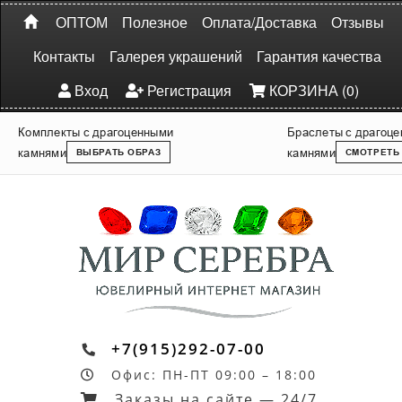
ОПТОМ
Полезное
Оплата/Доставка
Отзывы
Контакты
Галерея украшений
Гарантия качества
Вход
Регистрация
КОРЗИНА (0)
Комплекты с драгоценными
Браслеты с драгоц
камнями
камнями
ВЫБРАТЬ ОБРАЗ
СМОТРЕТЬ
+7(915)292-07-00
Офис: ПН-ПТ 09:00 – 18:00
Заказы на сайте — 24/7