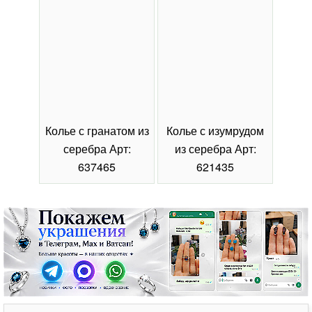
Колье с гранатом из
Колье с изумрудом
Коль
серебра Арт:
из серебра Арт:
се
637465
621435