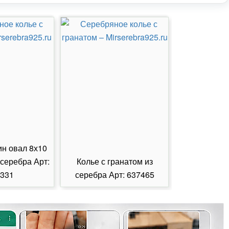
ин овал 8х10
 серебра Арт:
Колье с гранатом из
Колье с из
331
серебра Арт: 637465
серебра А