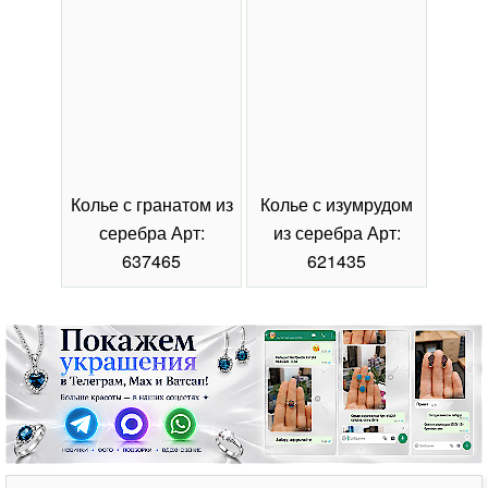
Колье с гранатом из
Колье с изумрудом
Коль
серебра Арт:
из серебра Арт:
се
637465
621435