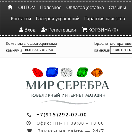
ОПТОМ
Полезное
Оплата/Доставка
Отзывы
Контакты
Галерея украшений
Гарантия качества
Вход
Регистрация
КОРЗИНА (0)
Комплекты с драгоценными
Браслеты с драгоц
камнями
камнями
ВЫБРАТЬ ОБРАЗ
СМОТРЕТЬ
+7(915)292-07-00
Офис: ПН-ПТ 09:00 – 18:00
Заказы на сайте — 24/7