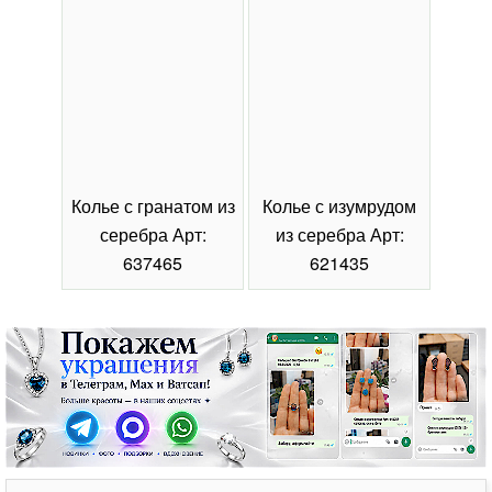
Колье с гранатом из
Колье с изумрудом
Коль
серебра Арт:
из серебра Арт:
се
637465
621435