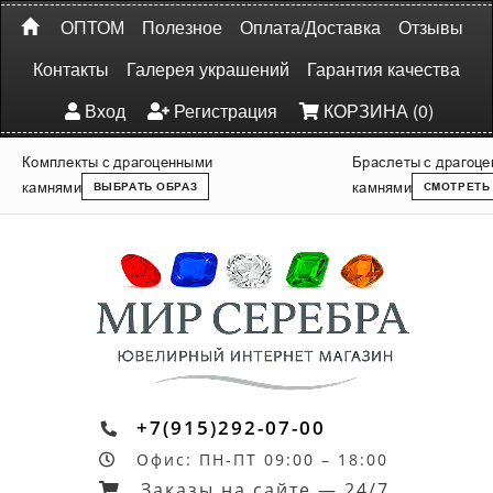
ОПТОМ
Полезное
Оплата/Доставка
Отзывы
Контакты
Галерея украшений
Гарантия качества
Вход
Регистрация
КОРЗИНА (0)
Комплекты с драгоценными
Браслеты с драгоц
камнями
камнями
ВЫБРАТЬ ОБРАЗ
СМОТРЕТЬ
+7(915)292-07-00
Офис: ПН-ПТ 09:00 – 18:00
Заказы на сайте — 24/7