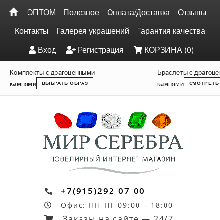
ОПТОМ
Полезное
Оплата/Доставка
Отзывы
Контакты
Галерея украшений
Гарантия качества
Вход
Регистрация
КОРЗИНА (0)
Комплекты с драгоценными
Браслеты с драгоц
камнями
камнями
ВЫБРАТЬ ОБРАЗ
СМОТРЕТЬ
+7(915)292-07-00
Офис: ПН-ПТ 09:00 – 18:00
Заказы на сайте — 24/7