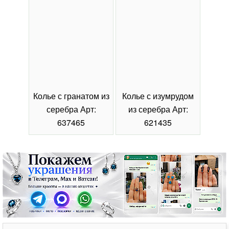
Колье с гранатом из
Колье с изумрудом
Коль
серебра Арт:
из серебра Арт:
се
637465
621435