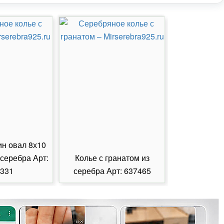
ин овал 8х10
 серебра Арт:
Колье с гранатом из
Колье с из
331
серебра Арт: 637465
серебра А