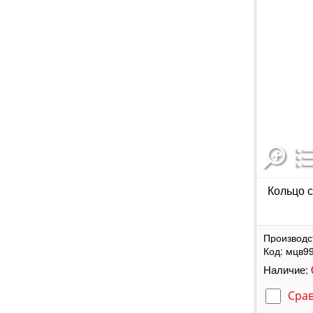
Кольцо с
Производс
Код:
мцв9
Наличие:
Сра