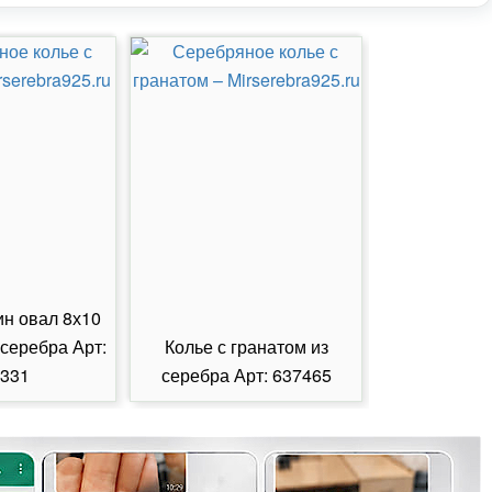
ин овал 8х10
 серебра Арт:
Колье с гранатом из
Колье с из
331
серебра Арт: 637465
серебра А