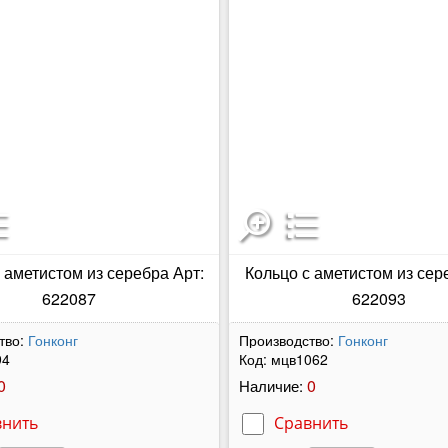
 аметистом из серебра Арт:
Кольцо с аметистом из сер
622087
622093
тво:
Гонконг
Производство:
Гонконг
94
Код:
мцв1062
0
0
Наличие:
внить
Сравнить