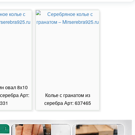
ин овал 8х10
 серебра Арт:
Колье с гранатом из
Колье с из
331
серебра Арт: 637465
серебра А