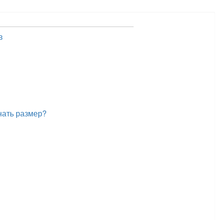
в
нать размер?