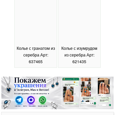
Колье с гранатом из
Колье с изумрудом
Коль
серебра Арт:
из серебра Арт:
се
637465
621435