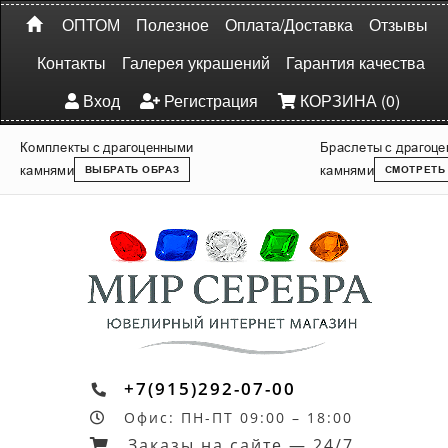
ОПТОМ
Полезное
Оплата/Доставка
Отзывы
Контакты
Галерея украшений
Гарантия качества
Вход
Регистрация
КОРЗИНА (0)
Комплекты с драгоценными
Браслеты с драгоц
камнями
камнями
ВЫБРАТЬ ОБРАЗ
СМОТРЕТЬ
+7(915)292-07-00
Офис: ПН-ПТ 09:00 – 18:00
Заказы на сайте — 24/7