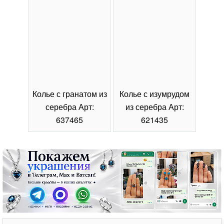
Колье с гранатом из
Колье с изумрудом
Коль
серебра Арт:
из серебра Арт:
се
637465
621435