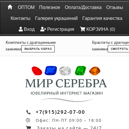
ОПТОМ
Полезное
Оплата/Доставка
Отзывы
Контакты
Галерея украшений
Гарантия качества
Вход
Регистрация
КОРЗИНА (0)
Комплекты с драгоценными
Браслеты с драгоц
камнями
камнями
ВЫБРАТЬ ОБРАЗ
СМОТРЕТЬ
+7(915)292-07-00
Офис: ПН-ПТ 09:00 – 18:00
Заказы на сайте — 24/7