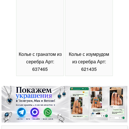
Колье с гранатом из
Колье с изумрудом
Коль
серебра Арт:
из серебра Арт:
се
637465
621435