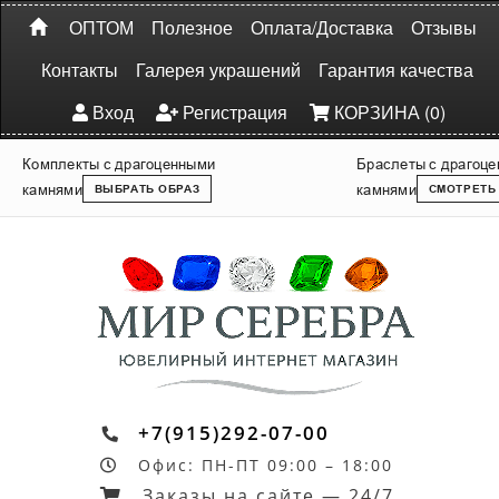
ОПТОМ
Полезное
Оплата/Доставка
Отзывы
Контакты
Галерея украшений
Гарантия качества
Вход
Регистрация
КОРЗИНА (0)
Комплекты с драгоценными
Браслеты с драгоц
камнями
камнями
ВЫБРАТЬ ОБРАЗ
СМОТРЕТЬ
+7(915)292-07-00
Офис: ПН-ПТ 09:00 – 18:00
Заказы на сайте — 24/7