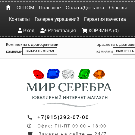
ОПТОМ
Полезное
Оплата/Доставка
Отзывы
Контакты
Галерея украшений
Гарантия качества
Вход
Регистрация
КОРЗИНА (0)
Комплекты с драгоценными
Браслеты с драгоц
камнями
камнями
ВЫБРАТЬ ОБРАЗ
СМОТРЕТЬ
+7(915)292-07-00
Офис: ПН-ПТ 09:00 – 18:00
Заказы на сайте — 24/7