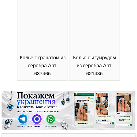
Колье с гранатом из
Колье с изумрудом
Коль
серебра Арт:
из серебра Арт:
се
637465
621435