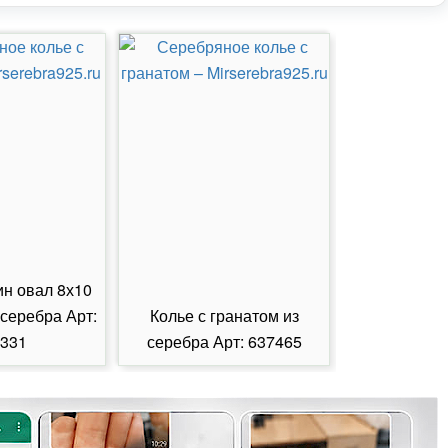
ин овал 8х10
 серебра Арт:
Колье с гранатом из
Колье с из
331
серебра Арт: 637465
серебра А