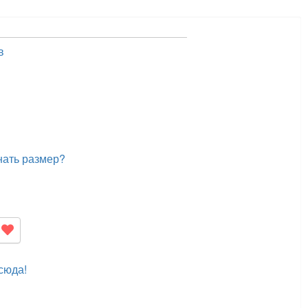
в
нать размер?
сюда!