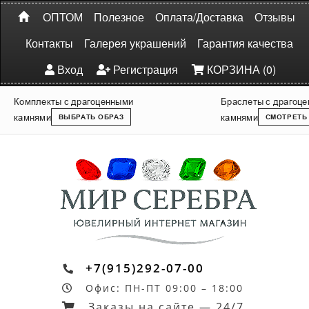
ОПТОМ
Полезное
Оплата/Доставка
Отзывы
Контакты
Галерея украшений
Гарантия качества
Вход
Регистрация
КОРЗИНА (0)
Комплекты с драгоценными
Браслеты с драгоц
камнями
камнями
ВЫБРАТЬ ОБРАЗ
СМОТРЕТЬ
+7(915)292-07-00
Офис: ПН-ПТ 09:00 – 18:00
Заказы на сайте — 24/7