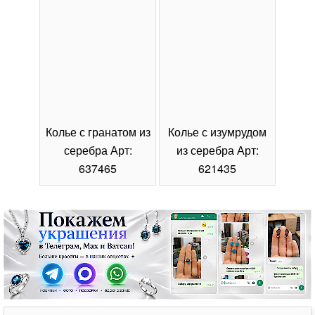
Колье с гранатом из
Колье с изумрудом
Коль
серебра Арт:
из серебра Арт:
се
637465
621435