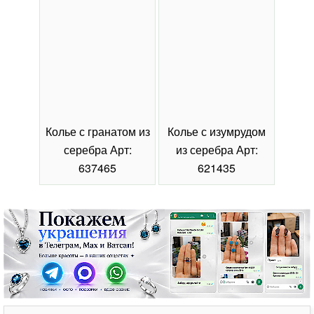
Колье с гранатом из
Колье с изумрудом
Коль
серебра Арт:
из серебра Арт:
се
637465
621435