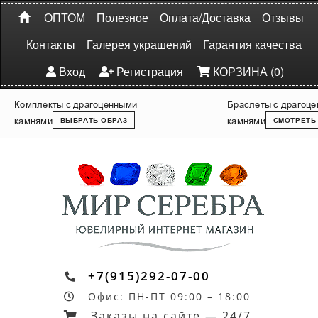
ОПТОМ
Полезное
Оплата/Доставка
Отзывы
Контакты
Галерея украшений
Гарантия качества
Вход
Регистрация
КОРЗИНА (0)
Комплекты с драгоценными
Браслеты с драгоц
камнями
камнями
ВЫБРАТЬ ОБРАЗ
СМОТРЕТЬ
+7(915)292-07-00
Офис: ПН-ПТ 09:00 – 18:00
Заказы на сайте — 24/7