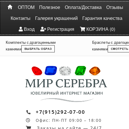
ОПТОМ
Полезное
Оплата/Доставка
Отзывы
Контакты
Галерея украшений
Гарантия качества
Вход
Регистрация
КОРЗИНА (0)
Комплекты с драгоценными
Браслеты с драгоц
камнями
камнями
ВЫБРАТЬ ОБРАЗ
СМОТРЕТЬ
+7(915)292-07-00
Офис: ПН-ПТ 09:00 – 18:00
Заказы на сайте — 24/7