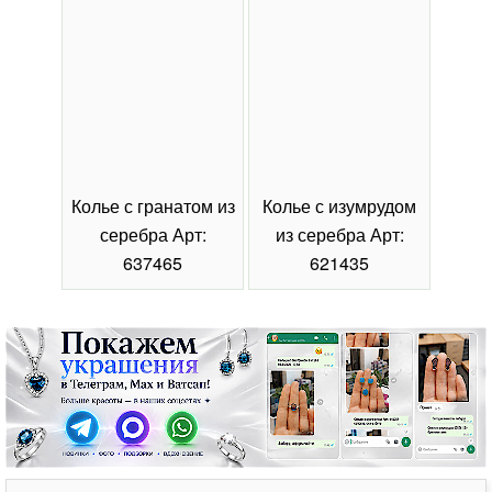
Колье с гранатом из
Колье с изумрудом
Коль
серебра Арт:
из серебра Арт:
се
637465
621435