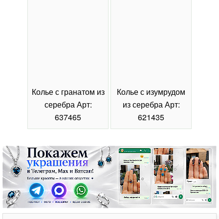
Колье с гранатом из
Колье с изумрудом
Коль
серебра Арт:
из серебра Арт:
се
637465
621435