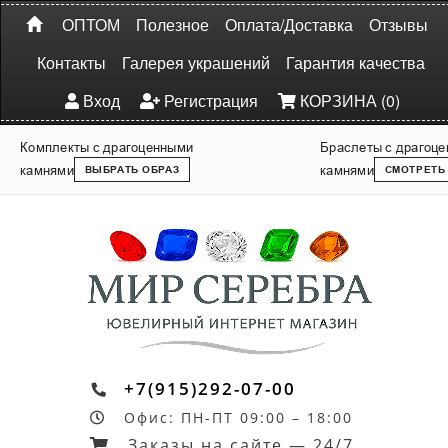
ОПТОМ
Полезное
Оплата/Доставка
Отзывы
Контакты
Галерея украшений
Гарантия качества
Вход
Регистрация
КОРЗИНА (0)
Комплекты с драгоценными
Браслеты с драгоц
камнями
камнями
ВЫБРАТЬ ОБРАЗ
СМОТРЕТЬ
+7(915)292-07-00
Офис: ПН-ПТ 09:00 – 18:00
Заказы на сайте — 24/7